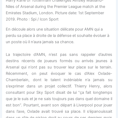
Harry Kane of Tottenham challenges Ainsley Maitland-
Niles of Arsenal during the Premier League match at the
Emirates Stadium, London. Picture date: 1st September
2019. Photo : Spi / Icon Sport
En découle alors une situation délicate pour AMN qui a
perdu sa place à droite de la défense et souhaite évoluer à
un poste où il n’aura jamais sa chance.
La trajectoire d’AMN, n’est pas sans rappeler d’autres
destins récents de joueurs formés ou arrivés jeunes à
Arsenal qui n’ont pas su trouver leur place sur le terrain.
Récemment, on peut évoquer le cas d’Alex Oxlade-
Chamberlain, dont le talent indéniable n’a jamais su
s’exprimer dans un projet collectif. Thierry Henry, alors
consultant pour Sky Sport disait de lui “ça fait longtemps
que je le suis et je ne sais toujours pas dans quel domaine il
est bon”. Pourtant, avant son départ à Liverpool pour jouer
dans l’axe, Oxlade avait trouvé sa place. Il s’épanouissait
dans un rôle de piston droit au cours de ses derniers mois