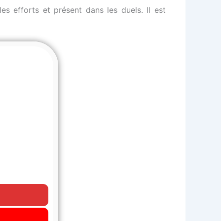
s efforts et présent dans les duels. Il est
0 ( 0 % )
0 ( 0 % )