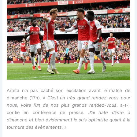
Arteta n’a pas caché son excitation avant le match de
dimanche (17h).
« C’est un très grand rendez-vous pour
nous, voire l’un de nos plus grands rendez-vous
, a-t-il
confié en conférence de presse.
J’ai hâte d’être à
dimanche et bien évidemment je suis optimiste quant à la
tournure des évènements. »