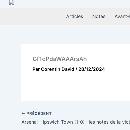
Aller
au
Articles
Notes
Avant-
contenu
Gf1cPdaWAAArsAh
Par
Corentin David
/
28/12/2024
PRÉCÉDENT
Arsenal – Ipswich Town (1-0) : les notes de la vic