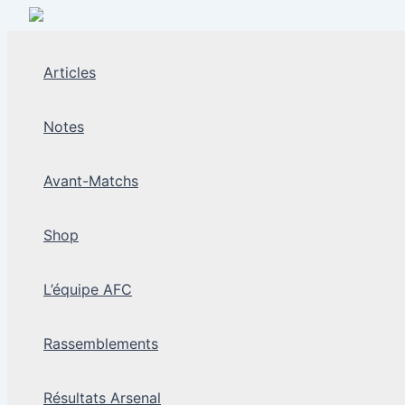
Aller
au
contenu
Articles
Notes
Avant-Matchs
Shop
L’équipe AFC
Rassemblements
Résultats Arsenal