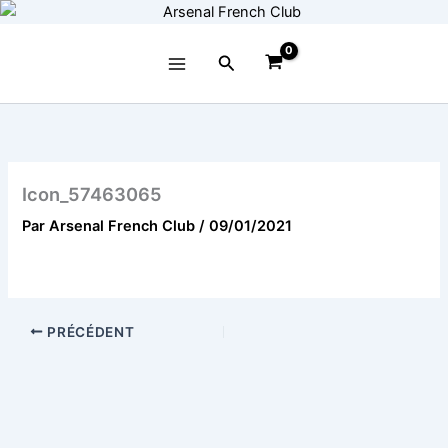
Aller
au
contenu
Rechercher
Icon_57463065
Par
Arsenal French Club
/
09/01/2021
PRÉCÉDENT