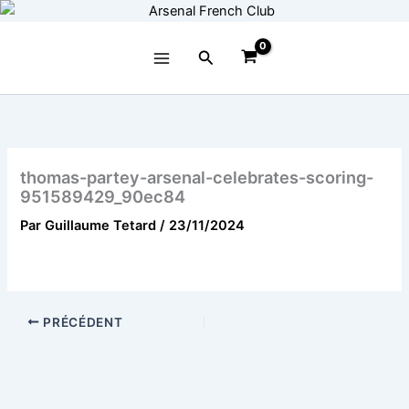
Aller
au
contenu
Rechercher
thomas-partey-arsenal-celebrates-scoring-
951589429_90ec84
Par
Guillaume Tetard
/
23/11/2024
PRÉCÉDENT