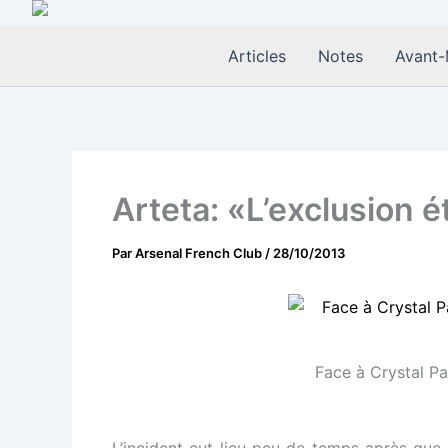
Aller
au
Articles
Notes
Avant-
contenu
Arteta: «L’exclusion é
Par
Arsenal French Club
/
28/10/2013
Face à Crystal Pal
L’incident eut lieu peu de temps après que 