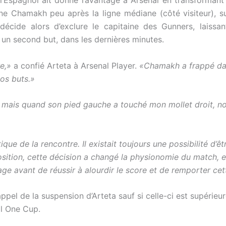
e Chamakh peu après la ligne médiane (côté visiteur), su
, décide alors d’exclure le capitaine des Gunners, laissa
 un second but, dans les dernières minutes.
e,»
a confié Arteta à Arsenal Player.
«Chamakh a frappé dans 
nos buts.»
in mais quand son pied gauche a touché mon mollet droit, 
que de la rencontre. Il existait toujours une possibilité d’ê
pposition, cette décision a changé la physionomie du match, 
e avant de réussir à alourdir le score et de remporter cett
ppel de la suspension d’Arteta sauf si celle-ci est supérieure
al One Cup.