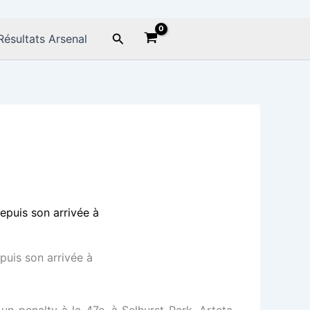
Rechercher
Résultats Arsenal
epuis son arrivée à
un penalty à la 47e, à Selhurst Park. Arteta