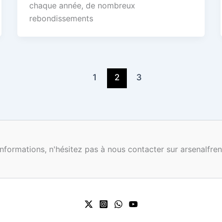
chaque année, de nombreux
rebondissements
1
2
3
nformations, n'hésitez pas à nous contacter sur arsenalf