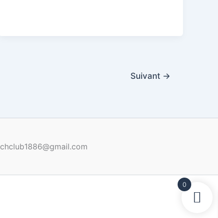
Suivant
→
renchclub1886@gmail.com
0