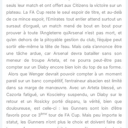
seuls leur match et ont offert aux Citizens la victoire sur un
plateau. La FA Cup reste le seul espoir de titre, et au-delà
de ce mince espoir, l’Emirates tout entier attend surtout un
sursaut d’orgueil, un match mené de bout en bout pour
prouver à toute l’Angleterre qu’Arsenal n’est pas mort, et
qu’en dehors de la pitoyable gestion du club, l’équipe peut
sortir elle-même la tête de l’eau. Mais cela s’annonce être
une tâche ardue, car Arsenal devra batailler sans son
meneur de troupe Arteta, et ne pourra peut-être pas
compter sur un Diaby encore bien loin du top de sa forme.
Alors que Wenger devrait pouvoir compter à un moment
pareil sur un banc compétitif, l’entraineur alsacien est limité
dans sa marge de manœuvre. Avec un Arteta blessé, un
Cazorla fatigué, un Koscielny suspendu, un Diaby sur le
retour et un Rosicky porté disparu, la vérité, bien que
douloureuse, est celle-ci : les Gunners sont loin d’être
ème
favoris pour ce 3
tour de FA Cup. Mais peu importe le
statut, les Gunners n’ont plus le choix et doivent faire de