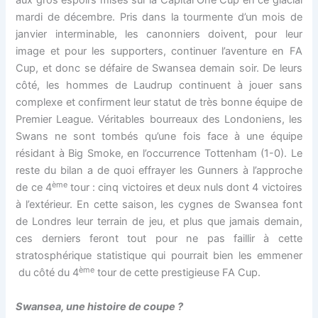
aux gros espoirs misés sur la Capital One Cup en ce glacial
mardi de décembre. Pris dans la tourmente d’un mois de
janvier interminable, les canonniers doivent, pour leur
image et pour les supporters, continuer l’aventure en FA
Cup, et donc se défaire de Swansea demain soir. De leurs
côté, les hommes de Laudrup continuent à jouer sans
complexe et confirment leur statut de très bonne équipe de
Premier League. Véritables bourreaux des Londoniens, les
Swans ne sont tombés qu’une fois face à une équipe
résidant à Big Smoke, en l’occurrence Tottenham (1-0). Le
reste du bilan a de quoi effrayer les Gunners à l’approche
ème
de ce 4
tour : cinq victoires et deux nuls dont 4 victoires
à l’extérieur. En cette saison, les cygnes de Swansea font
de Londres leur terrain de jeu, et plus que jamais demain,
ces derniers feront tout pour ne pas faillir à cette
stratosphérique statistique qui pourrait bien les emmener
ème
du côté du 4
tour de cette prestigieuse FA Cup.
Swansea, une histoire de coupe ?