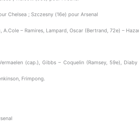
our Chelsea ; Szczesny (16e) pour Arsenal
c, A.Cole – Ramires, Lampard, Oscar (Bertrand, 72e) – Hazard
ermaelen (cap.), Gibbs – Coquelin (Ramsey, 59e), Diaby (
enkinson, Frimpong.
rsenal