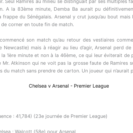
r. Seul Ramires au milieu se distinguait par ses multiples 
n. A la 83ème minute, Demba Ba aurait pu définitivemen
la frappe du Sénégalais. Arsenal y crut jusqu’au bout mais 
 de corner en toute fin de match.
a commencé son match qu’au retour des vestiaires comm
Newcastle) mais à réagir au lieu d’agir, Arsenal perd de 
la 1ère minute et non à la 46ème, ce qui leur éviterait de 
e Mr. Atkinson qui ne voit pas la grosse faute de Ramires 
s du match sans prendre de carton. Un joueur qui n’aurait 
uence : 41,784) (23e journée de Premier League)
elsea ; Walcott (58e) pour Arsenal