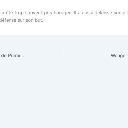
 a été trop souvent pris hors-jeu. Il a aussi délaissé son ai
 défense sur son but.
Avant-match de Chelsea-Arsenal (23ème journée de Premier League).
Wenger 