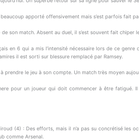
aujourd’hui. Un superbe retour sur sa ligne pour sauver le 3
 beaucoup apporté offensivement mais s’est parfois fait pas
de son match. Absent au duel, il s’est souvent fait chiper le
çais en 6 qui a mis l’intensité nécessaire lors de ce genre 
ires il est sorti sur blessure remplacé par Ramsey.
si à prendre le jeu à son compte. Un match très moyen aujour
ere pour un joueur qui doit commencer à être fatigué. I
iroud (4) : Des efforts, mais il n’a pas su concrétisé les occa
club comme Arsenal.