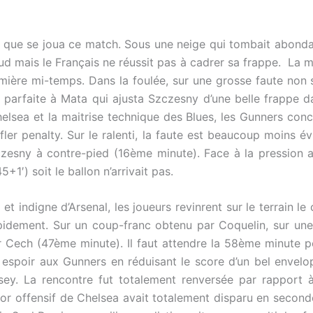
ile que se joua ce match. Sous une neige qui tombait abond
ud mais le Français ne réussit pas à cadrer sa frappe. La 
emière mi-temps. Dans la foulée, sur une grosse faute non si
le parfaite à Mata qui ajusta Szczesny d’une belle frappe 
sea et la maitrise technique des Blues, les Gunners concé
iffler penalty. Sur le ralenti, la faute est beaucoup moins é
czesny à contre-pied (16ème minute). Face à la pression a
+1′) soit le ballon n’arrivait pas.
 indigne d’Arsenal, les joueurs revinrent sur le terrain le 
 rapidement. Sur un coup-franc obtenu par Coquelin, sur u
r Cech (47ème minute). Il faut attendre la 58ème minute p
espoir aux Gunners en réduisant le score d’un bel envelopp
ey. La rencontre fut totalement renversée par rapport à
or offensif de Chelsea avait totalement disparu en seconde