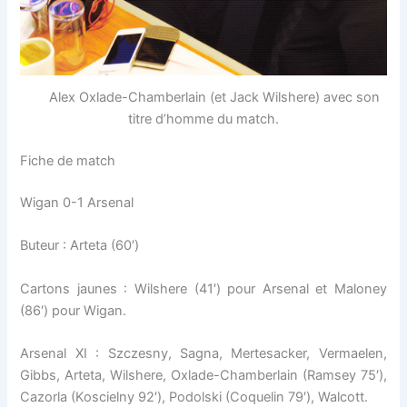
Alex Oxlade-Chamberlain (et Jack Wilshere) avec son
titre d’homme du match.
Fiche de match
Wigan 0-1 Arsenal
Buteur : Arteta (60′)
Cartons jaunes : Wilshere (41′) pour Arsenal et Maloney
(86′) pour Wigan.
Arsenal XI : Szczesny, Sagna, Mertesacker, Vermaelen,
Gibbs, Arteta, Wilshere, Oxlade-Chamberlain (Ramsey 75′),
Cazorla (Koscielny 92′), Podolski (Coquelin 79′), Walcott.