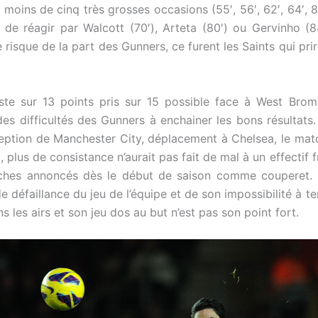
 moins de cinq très grosses occasions (55′, 56′, 62′, 64′, 8
 de réagir par Walcott (70′), Arteta (80′) ou Gervinho (
isque de la part des Gunners, ce furent les Saints qui prire
reste sur 13 points pris sur 15 possible face à West Bro
s difficultés des Gunners à enchainer les bons résultats
eption de Manchester City, déplacement à Chelsea, le ma
, plus de consistance n’aurait pas fait de mal à un effectif
ches annoncés dès le début de saison comme couperet. C
e défaillance du jeu de l’équipe et de son impossibilité à ten
s les airs et son jeu dos au but n’est pas son point fort.