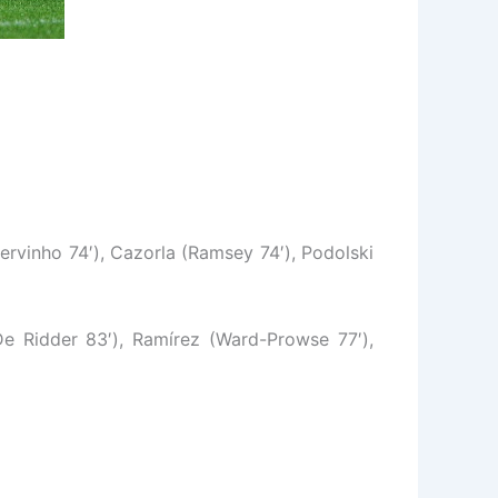
ervinho 74′), Cazorla (Ramsey 74′), Podolski
De Ridder 83′), Ramírez (Ward-Prowse 77′),