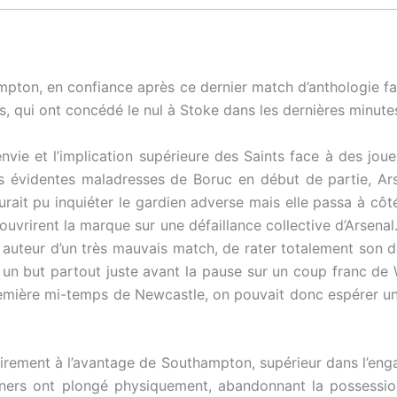
ampton, en confiance après ce dernier match d’anthologie f
, qui ont concédé le nul à Stoke dans les dernières minutes,
nvie et l’implication supérieure des Saints face à des joue
s évidentes maladresses de Boruc en début de partie, Ars
urait pu inquiéter le gardien adverse mais elle passa à c
ouvrirent la marque sur une défaillance collective d’Arsenal
, auteur d’un très mauvais match, de rater totalement son
à un but partout juste avant la pause sur un coup franc de
remière mi-temps de Newcastle, on pouvait donc espérer un 
airement à l’avantage de Southampton, supérieur dans l’eng
 Gunners ont plongé physiquement, abandonnant la possess