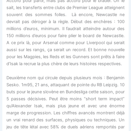
Accord pour partir, mais pas accord pour le brader. On le
sait, les transferts entre clubs de Premier League atteignent
souvent des sommes folles. Là encore, Newcastle ne
devrait pas déroger à la règle. Début des enchères : 100
millions d’euros, minimum. Il faudrait atteindre autour des
150 millions d’euros pour faire plier le board de Newcastle.
A ce prix là, pour Arsenal comme pour Liverpool qui serait
aussi sur les rangs, ça serait un record. Et bonne nouvelle
pour les Magpies, les Reds et les Gunners sont prêts à faire
d’Isak la recrue la plus chère de leurs histoires respectives.
Deuxième nom qui circule depuis plusieurs mois : Benjamin
Sesko. 1m95, 21 ans, attaquant de pointe du RB Leipzig. 10
buts pour le jeune slovène en Bundesliga cette saison, pour
5 passes décisives. Peut être moins “short term impact”
qu’Alexander Isak, mais plus jeune et avec une énorme
marge de progression. Les chiffres avancés montrent déjà
un vrai renard des surfaces, physiques ou techniques. Un
jeu de tête létal avec 58% de duels aériens remportés par