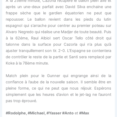
A la 25ème minute, Cazorla récupère le ballon plein axe et
après un une-deux parfait avec David Silva enchaine une
frappe sèche que le gardien équatorien ne peut que
repousser. Le ballon revient dans les pieds du lutin
espagnol qui s’arrache pour centrer au premier poteau sur
Alvaro Negredo qui réalise une Madjer de toute beauté. Puis
à la 62éme, Raul Albiol sert Oscar Tello côté droit qui
talonne dans la surface pour Cazorla qui n’a plus qu’à
ajuster tranquillement son tir. 2-0. L’Espagne se contentera
de contrôler le reste de la partie et Santi sera remplacé par
Koke à la 78ème minute.
Match plein pour le Gunner qui engrange ainsi de la
confiance à l’aube de la nouvelle saison. Il semble être en
pleine forme, ce qui ne peut que nous réjouir. Espérons
simplement que les heures d’avion et le jet-lag ne l’auront
pas trop éprouvé.
#Rodolphe, #Michael, #Yasser #Anto
et
#Max