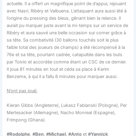
actuelle. Il a offert un magnifique point de d’appui, rejouant
avec Nasri, Ribéry et Valbuena. L’attaquant aura aussi été à
l’origine du pressing des bleus, gênant bien la relance. Il
aurait pu marquer juste avant la mi-temps sur un service de
Ribéry et aura sauvé une belle occasion sur corner grâce à
sa tête. Sa combativité (30 ballons touchés soit le plus
faible total des joueurs de champs) a été récompensé à la
76e et sa tête, pourtant cadrée, catapultée dans les buts
par Toivio et accordée comme étant un CSC de ce dernier.
Il joua 81 minutes en tout et céda sa place à Karim
Benzema, à qui il a fallu 6 minutes pour marquer aussi.
N’ont pas joué:
Kieran Gibbs (Angleterre), Lukasz Fabianski (Pologne), Per
Mertesacker (Allemagne), Nacho Monreal (Espagne),
Frimpong (Ghana).
#Rodolphe
,
#Ben
,
#Michael,
#Anto
et
#Yannick