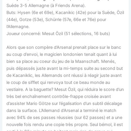
Suède 3-5 Allemagne (à Friends Arena).
Buts: Hysen (6e et 69e), Kacanikic (42e) pour la Suède, Özil
(44e), Gotze (53e), Schürrle (57e, 66e et 76e) pour
l’Allemagne.
Joueur concerné: Mesut Özil (51 sélections, 16 buts)
Alors que son compère d’Arsenal prenait place sur le banc
au coup d’envoi, le magicien londonien tenait quant à lui
bien sa place au coeur du jeu de la Maanschaft. Menés,
puis dépassés juste avant la mi-temps suite au second but
de Kacaniklic, les Allemands ont réussi à réagir juste avant
le coup de sifflet qui renvoya tout ce beau monde au
vestiaire. A la baguette? Mesut Özil, qui réduira le score d’un
très bel enchaînement contrôle-frappe croisée avant
d’assister Mario Götze sur l’égalisation d’un subtil décalage
dans la surface. L’Allemand d’Arsenal a terminé le match
avec 94% de ses passes réussies (sur 62 passes) et a une
nouvelle fois rendu une copie très propre. Seul bémol, il est