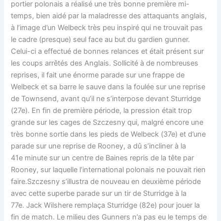
portier polonais a réalisé une très bonne première mi-
temps, bien aidé par la maladresse des attaquants anglais,
à l’image d’un Welbeck très peu inspiré qui ne trouvait pas
le cadre (presque) seul face au but du gardien gunner.
Celui-ci a effectué de bonnes relances et était présent sur
les coups arrêtés des Anglais. Sollicité à de nombreuses
reprises, il fait une énorme parade sur une frappe de
Welbeck et sa barre le sauve dans la foulée sur une reprise
de Townsend, avant qu’il ne s’interpose devant Sturridge
(27e). En fin de première période, la pression était trop
grande sur les cages de Szczesny qui, malgré encore une
très bonne sortie dans les pieds de Welbeck (37e) et d’une
parade sur une reprise de Rooney, a dû s’incliner à la
41e minute sur un centre de Baines repris de la tête par
Rooney, sur laquelle l’international polonais ne pouvait rien
faire.Szczesny s’illustra de nouveau en deuxième période
avec cette superbe parade sur un tir de Sturridge à la
77e. Jack Wilshere remplaça Sturridge (82e) pour jouer la
fin de match. Le milieu des Gunners n’a pas eu le temps de