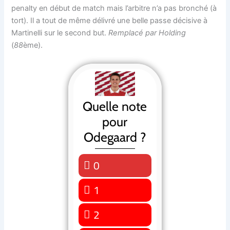
penalty en début de match mais l’arbitre n’a pas bronché (à
tort). Il a tout de même délivré une belle passe décisive à
Martinelli sur le second but.
Remplacé par Holding
(
88
ème).
Quelle note
pour
Odegaard ?
0
0 ( 0 % )
1
0 ( 0 % )
2
0 ( 0 % )