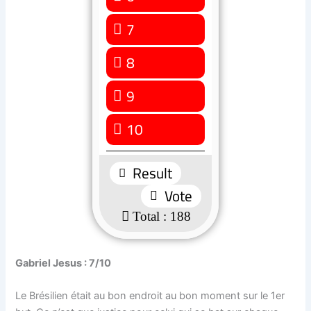
7
99 ( 52.66 % )
8
68 ( 36.17 % )
9
5 ( 2.66 % )
10
1 ( 0.53 % )
: 188
Gabriel Jesus : 7/10
Le Brésilien était au bon endroit au bon moment sur le 1er