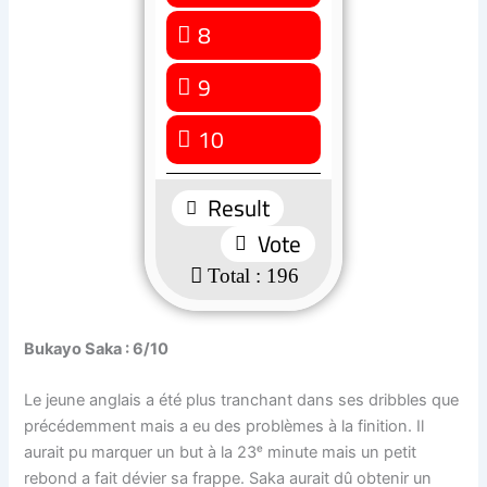
12 ( 6.12 % )
8
9
1 ( 0.51 % )
10
1 ( 0.51 % )
: 196
Bukayo Saka : 6/10
Le jeune anglais a été plus tranchant dans ses dribbles que
précédemment mais a eu des problèmes à la finition. Il
aurait pu marquer un but à la 23ᵉ minute mais un petit
rebond a fait dévier sa frappe. Saka aurait dû obtenir un