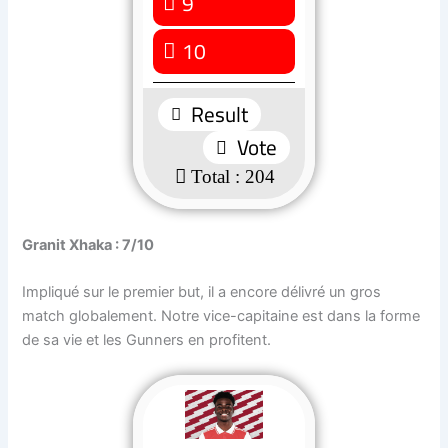
9
2 ( 0.98 % )
10
1 ( 0.49 % )
: 204
Granit Xhaka : 7/10
Impliqué sur le premier but, il a encore délivré un gros
match globalement. Notre vice-capitaine est dans la forme
de sa vie et les Gunners en profitent.