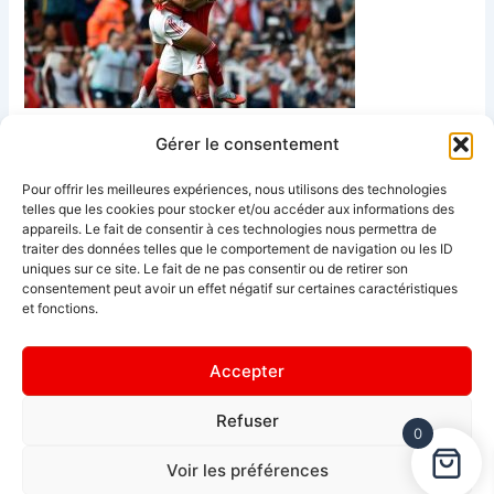
Gérer le consentement
PRÉCÉDENT
Pour offrir les meilleures expériences, nous utilisons des technologies
telles que les cookies pour stocker et/ou accéder aux informations des
appareils. Le fait de consentir à ces technologies nous permettra de
traiter des données telles que le comportement de navigation ou les ID
uniques sur ce site. Le fait de ne pas consentir ou de retirer son
consentement peut avoir un effet négatif sur certaines caractéristiques
et fonctions.
Pour toute demande d'informations, n'hésitez pas à nous
contacter sur arsenalfrenchclub1886@gmail.com
Accepter
Refuser
0
Voir les préférences