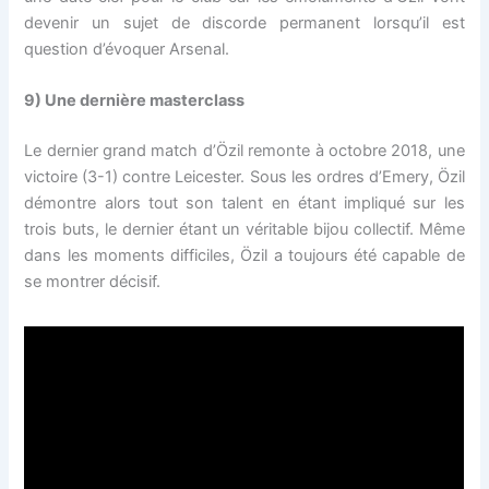
devenir un sujet de discorde permanent lorsqu’il est
question d’évoquer Arsenal.
9) Une dernière masterclass
Le dernier grand match d’Özil remonte à octobre 2018, une
victoire (3-1) contre Leicester. Sous les ordres d’Emery, Özil
démontre alors tout son talent en étant impliqué sur les
trois buts, le dernier étant un véritable bijou collectif. Même
dans les moments difficiles, Özil a toujours été capable de
se montrer décisif.