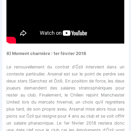
8) Moment charnière : 1er février 2018
Le renouvellement du contrat d’Özil intervient dans un
contexte particulier. Arsenal est sur le point de perdre ses
deux stars (Sanchez et Özil). En position de force, les deux
joueurs demandent des salaires stratosphériques pour
rester au club. Finalement, le Chilien rejoint Manchester
United lors du mercato hivernal, un choix qu’il regrettera
plus tard, de son propre aveu. Arsenal mise alors tous ses
pions sur Özil qui resigne pour 4 ans au club et se voit offrir
un salaire pharaonique. Le 1er février 2018 restera donc
une date clef pour le club car les émoluments d’Özil vont