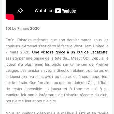
10) Le 7 mars 2020
Enfin, l’histoire retiendra que son dernier match sous les
couleurs d’Arsenal s’est déroulé face à West Ham United le
7 mars 2020.
Une victoire grâce à un but de Lacazette
,
assisté par une passe de la tête de… Mesut Özil. Depuis, le
joueur n’a plus remis les pieds sur un terrain de Premier
League. Les tensions avec la direction étaient trop fortes et
le joueur s’en va sans avoir pu dire adieu à ses supporters
sur le terrain. Que l’on aime ou que l’on déteste Özil, difficile
de rester insensible au joueur et à l’homme qui, à sa
manière fait partie intégrante de l’histoire récente du club,
pour le meilleur et pour le pire.
Nous souhaitons désormais le meilleur à Özil et sa famille