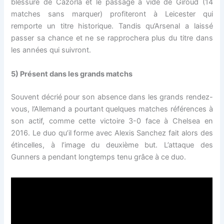
blessure de Cazorla et le passage à vide de Giroud (14
matches sans marquer) profiteront à Leicester qui
remporte un titre historique. Tandis qu’Arsenal a laissé
passer sa chance et ne se rapprochera plus du titre dans
les années qui suivront.
5) Présent dans les grands matchs
Souvent décrié pour son absence dans les grands rendez-
vous, l’Allemand a pourtant quelques matches références à
son actif, comme cette victoire 3-0 face à Chelsea en
2016. Le duo qu’il forme avec Alexis Sanchez fait alors des
étincelles, à l’image du deuxième but. L’attaque des
Gunners a pendant longtemps tenu grâce à ce duo.