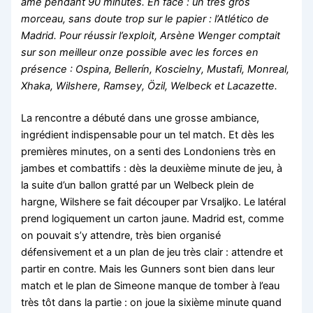
âme pendant 90 minutes. En face : un très gros
morceau, sans doute trop sur le papier : l’Atlético de
Madrid. Pour réussir l’exploit, Arsène Wenger comptait
sur son meilleur onze possible avec les forces en
présence : Ospina, Bellerín, Koscielny, Mustafi, Monreal,
Xhaka, Wilshere, Ramsey, Özil, Welbeck et Lacazette.
La rencontre a débuté dans une grosse ambiance,
ingrédient indispensable pour un tel match. Et dès les
premières minutes, on a senti des Londoniens très en
jambes et combattifs : dès la deuxième minute de jeu, à
la suite d’un ballon gratté par un Welbeck plein de
hargne, Wilshere se fait découper par Vrsaljko. Le latéral
prend logiquement un carton jaune. Madrid est, comme
on pouvait s’y attendre, très bien organisé
défensivement et a un plan de jeu très clair : attendre et
partir en contre. Mais les Gunners sont bien dans leur
match et le plan de Simeone manque de tomber à l’eau
très tôt dans la partie : on joue la sixième minute quand