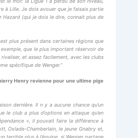
est le mot: la Ligue 1 a perdu de son niveau,
à Lille. Je dois avouer que je faisais partie
 Hazard (qui je dois le dire, connait plus de
 est plus présent dans certaines régions que
 exemple, que le plus important réservoir de
rivaliser, et assez facilement, avec les clubs
ème spécifique de Wenger.”
hierry Henry revienne pour une ultime pige
saison dernière. Il n y a aucune chance qu’un
ue le club a plus d’options en attaque qu’en
épendance », il pouvait faire la différence à
t, Oxlade-Chamberlain, le jeune Gnabry et,
n terrible plus à l’équipe, si Wenger partage