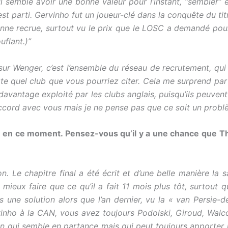
 Il semble avoir une bonne valeur pour l’instant, “sembler” 
arti. Gervinho fut un joueur-clé dans la conquête du titre 
onne recrue, surtout vu le prix que le LOSC a demandé pour
uflant.)”
 sur Wenger, c’est l’ensemble du réseau de recrutement, qui
te quel club que vous pourriez citer. Cela me surprend par
 davantage exploité par les clubs anglais, puisqu’ils peuvent 
cord avec vous mais je ne pense pas que ce soit un probl
s en ce moment. Pensez-vous qu’il y a une chance que T
. Le chapitre final a été écrit et d’une belle manière la 
eux faire que ce qu’il a fait 11 mois plus tôt, surtout q
 une solution alors que l’an dernier, vu la « van Persie-d
ho à la CAN, vous avez toujours Podolski, Giroud, Walcot
n qui semble en partance mais qui peut toujours apporter u