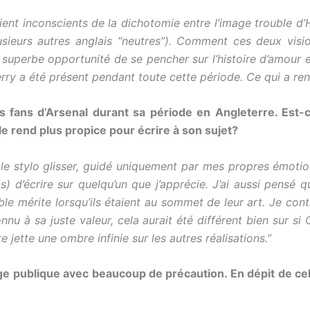
ent inconscients de la dichotomie entre l’image trouble d’
lusieurs autres anglais “neutres”). Comment ces deux vis
 superbe opportunité de se pencher sur l’histoire d’amour 
rry a été présent pendant toute cette période. Ce qui a rendu 
es fans d’Arsenal durant sa période en Angleterre. Est-c
é le rend plus propice pour écrire à son sujet?
 le stylo glisser, guidé uniquement par mes propres émotion
d’écrire sur quelqu’un que j’apprécie. J’ai aussi pensé que
table mérite lorsqu’ils étaient au sommet de leur art. Je co
nnu à sa juste valeur, cela aurait été différent bien sur s
ette une ombre infinie sur les autres réalisations.”
age publique avec beaucoup de précaution. En dépit de c