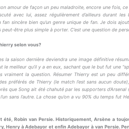
 son amour de façon un peu maladroite, encore une fois, ce
scuté avec lui, assez régulièrement d’ailleurs durant le
n fan sincère bien qu’un genre unique de fan. Je dois ajou
s peut-être plus simple à porter. C’est une question de per
hierry selon vous?
es la saison dernière deviendra une image définitive résum
e meilleur qu’il y a en eux, sachant que le but fut une “s
 vraiment la question. Résumer Thierry est un peu diffé
es préférés de Thierry (le match l’est sans aucun doute), 
ès que Song ait été chahuté par les supporters d’Arsenal si
l’un sans l’autre. La chose qu’on a vu 90% du temps fut Hen
t été, Robin van Persie. Historiquement, Arsène a toujo
ry, Henry à Adebayor et enfin Adebayor à van Persie. Pe