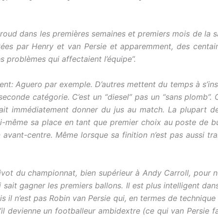
roud dans les premières semaines et premiers mois de la sa
ées par Henry et van Persie et apparemment, des centaine
s problèmes qui affectaient l’équipe”.
t: Aguero par exemple. D’autres mettent du temps à s’instal
seconde catégorie. C’est un “diesel” pas un “sans plomb”.
ait immédiatement donner du jus au match. La plupart d
ait lui-même sa place en tant que premier choix au poste de bu
 avant-centre. Même lorsque sa finition n’est pas aussi tra
 pivot du championnat, bien supérieur à Andy Carroll, pou
 sait gagner les premiers ballons. Il est plus intelligent dans 
il n’est pas Robin van Persie qui, en termes de technique pu
l devienne un footballeur ambidextre (ce qui van Persie fait) 