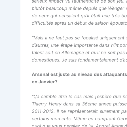
sérieux impact vu l’authenticité de son jeu.
plutôt beaucoup même depuis que Wenger est p
de ceux qui pensaient qu’il était une très b
difficultés après un début de saison épousto
“Mais il ne faut pas se focalisé uniquement
d’autres, une étape importante dans n’impor
talent soit en Allemagne et qu’il ne soit pas
domestiques. Je suis fondamentalement d’ac
Arsenal est juste au niveau des attaquant
en Janvier?
“Ça semble être le cas mais j’espère que non
Thierry Henry dans sa 36ème année puisse mi
2011-2012. Il ne représenterait surement pas
certains moments. Même en comptant Gervin
quoi que vous pensiez de lui, Andrei Arshavi