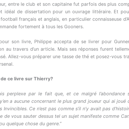
ueur, entre le club et son capitaine fut parfois des plus co
jet idéal de dissertation pour un ouvrage littéraire. Et po
 football français et anglais, en particulier connaisseuse d’A
commande fortement à tous les Gooners.
ur son livre, Philippe accepta de se livrer pour Gunnerb
on au travers d’un article. Mais ses réponses furent tellem
sé. Allez-vous préparer une tasse de thé et posez-vous tra
rsenal.
 de ce livre sur Thierry?
is perplexe par le fait que, et ce malgré l’abondance si
y’en a aucune concernant le plus grand joueur qui ai joué 
s Invincibles. Ce n’est pas comme s’il n’y avait pas d’histoi
e de vous sauter dessus tel un sujet manifeste comme Can
 ou quelque chose du genre.”