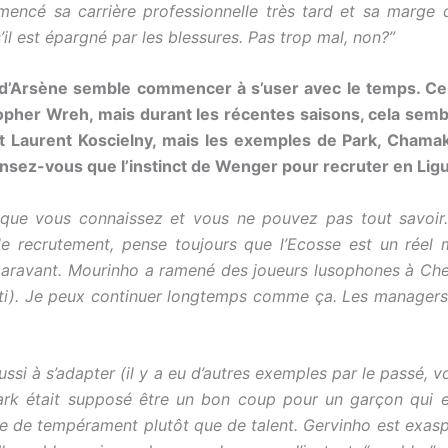
ncé sa carrière professionnelle très tard et sa marge d
il est épargné par les blessures. Pas trop mal, non?”
’Arsène semble commencer à s’user avec le temps. Ce n
opher Wreh, mais durant les récentes saisons, cela semble 
Laurent Koscielny, mais les exemples de Park, Chamak
Pensez-vous que l’instinct de Wenger pour recruter en Li
 que vous connaissez et vous ne pouvez pas tout savoir.
ecrutement, pense toujours que l’Ecosse est un réel ma
uparavant. Mourinho a ramené des joueurs lusophones à Chel
tti). Je peux continuer longtemps comme ça. Les managers é
ussi à s’adapter (il y a eu d’autres exemples par le passé
ark était supposé être un bon coup pour un garçon qui es
 de tempérament plutôt que de talent. Gervinho est exaspé