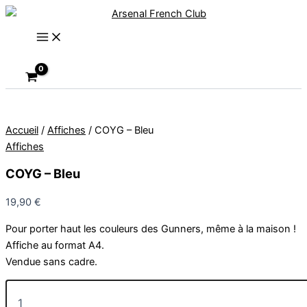
Aller
au
contenu
Rechercher
Accueil
/
Affiches
/ COYG – Bleu
Affiches
COYG – Bleu
19,90
€
Pour porter haut les couleurs des Gunners, même à la maison !
Affiche au format A4.
Vendue sans cadre.
quantité
de