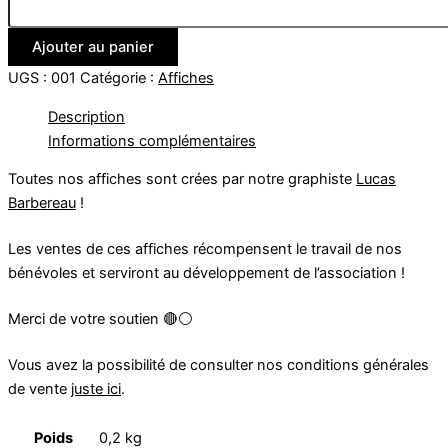
COYG
-
Ajouter au panier
Bleu
UGS :
001
Catégorie :
Affiches
Description
Informations complémentaires
Toutes nos affiches sont crées par notre graphiste
Lucas
Barbereau
!
Les ventes de ces affiches récompensent le travail de nos
bénévoles et serviront au développement de l’association !
Merci de votre soutien 🔴⚪️
Vous avez la possibilité de consulter nos conditions générales
de vente
juste ici
.
Poids
0,2 kg