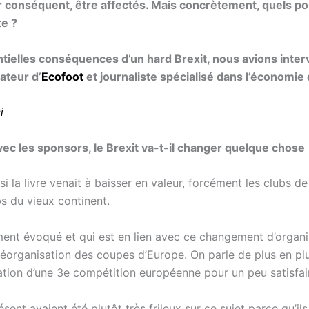
r conséquent, être affectés. Mais concrètement, quels po
te ?
tielles conséquences d’un hard Brexit, nous avions inter
ateur d’
Ecofoot
et journaliste spécialisé dans l’économie 
i
vec les sponsors, le Brexit va-t-il changer quelque chose
si la livre venait à baisser en valeur, forcément les clubs 
s du vieux continent.
ment évoqué et qui est en lien avec ce changement d’organis
éorganisation des coupes d’Europe. On parle de plus en pl
ion d’une 3e compétition européenne pour un peu satisfaire
résent avaient été plutôt très frileux sur ce sujet parce qu’