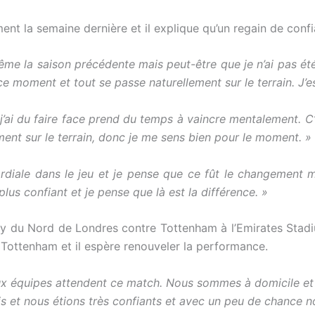
t la semaine dernière et il explique qu’un regain de confia
ême la saison précédente mais peut-être que je n’ai pas ét
ce moment et tout se passe naturellement sur le terrain. J’
j’ai du faire face prend du temps à vaincre mentalement. C
ment sur le terrain, donc je me sens bien pour le moment. »
diale dans le jeu et je pense que ce fût le changement maj
lus confiant et je pense que là est la différence. »
rby du Nord de Londres contre Tottenham à l’Emirates Sta
Tottenham et il espère renouveler la performance.
x équipes attendent ce match. Nous sommes à domicile et ç
s et nous étions très confiants et avec un peu de chance no