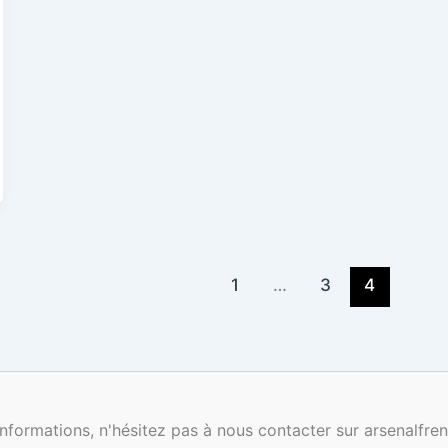
1
…
3
4
nformations, n'hésitez pas à nous contacter sur arsenalf