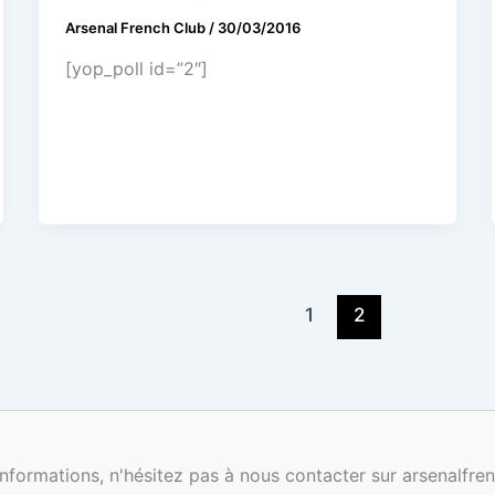
Arsenal French Club
/
30/03/2016
[yop_poll id=”2″]
1
2
nformations, n'hésitez pas à nous contacter sur arsenalf