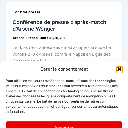
Conf' de presse
Conférence de presse d’après-match
d’Arsène Wenger
Arsenal French Club
/
02/10/2013
Le Boss s’est adressé aux médias après la superbe
victoire 2-0 d’Arsenal contre le Napoli en Ligue des
Champions à […]
Gérer le consentement
Pour offrir les meilleures expériences, nous utilisons des technologies
telles que les cookies pour stocker et/ou accéder aux informations des
appareils. Le fait de consentir à ces technologies nous permettra de
traiter des données telles que le comportement de navigation ou les ID
uniques sur ce site. Le fait de ne pas consentir ou de retirer son
consentement peut avoir un effet négatif sur certaines caractéristiques
et fonctions.
Pour toute demande d'informations, n'hésitez pas à nous
contacter sur arsenalfrenchclub1886@gmail.com
Accepter