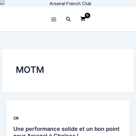
Aller
au
contenu
Rechercher
MOTM
CR
Une performance solide et un bon point
pour Arsenal à Chelsea !