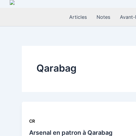
Aller
au
Articles
Notes
Avant-
contenu
Qarabag
CR
Arsenal en patron à Qarabag