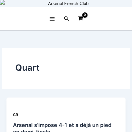
Aller
au
contenu
Rechercher
Quart
CR
Arsenal s’impose 4-1 et a déjà un pied
en demi-finale