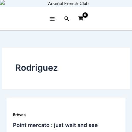
Aller
au
contenu
Rechercher
Rodriguez
Brèves
Point mercato : just wait and see