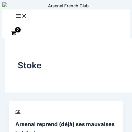
Aller
au
contenu
Rechercher
Stoke
CR
Arsenal reprend (déjà) ses mauvaises