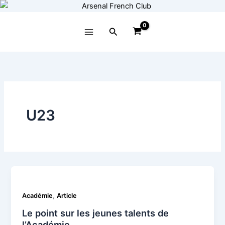
Aller
au
contenu
Rechercher
U23
,
Académie
Article
Le point sur les jeunes talents de
l’Académie