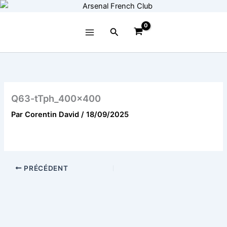
Aller
au
contenu
Rechercher
Q63-tTph_400x400
Par
Corentin David
/
18/09/2025
PRÉCÉDENT