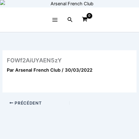
Aller
au
contenu
Rechercher
FOWf2AiUYAEN5zY
Par
Arsenal French Club
/
30/03/2022
PRÉCÉDENT