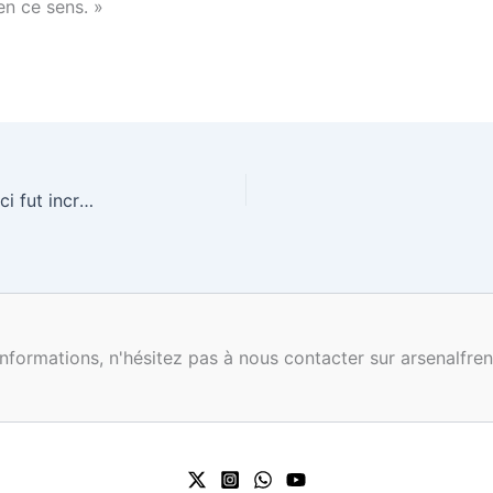
en ce sens. »
Arsène Wenger: “L’accueil qui nous a été réservé ici fut incroyable.”
nformations, n'hésitez pas à nous contacter sur arsenalf