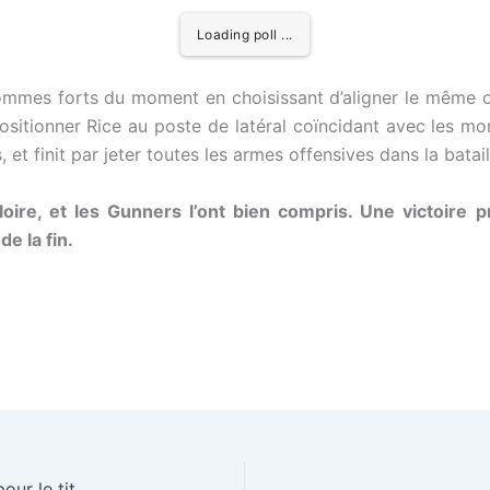
Loading poll ...
hommes forts du moment en choisissant d’aligner le même o
positionner Rice au poste de latéral coïncidant avec les m
et finit par jeter toutes les armes offensives dans la bata
loire, et les Gunners l’ont bien compris. Une victoire 
de la fin.
West Ham – Arsenal : derby de Londres, Arsenal pour le titre, West Ham pour la survie