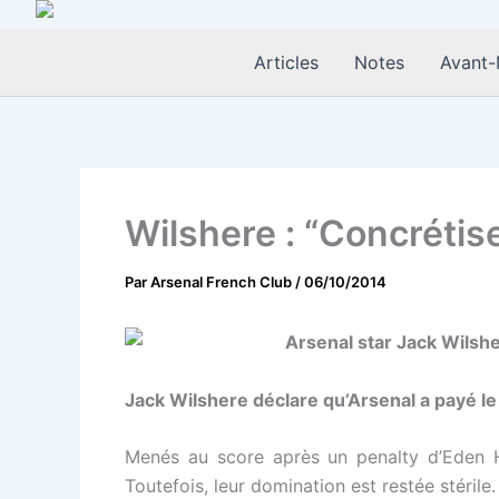
Aller
au
Articles
Notes
Avant-
contenu
Wilshere : “Concrétis
Par
Arsenal French Club
/
06/10/2014
Jack Wilshere déclare qu’Arsenal a payé le
Menés au score après un penalty d’Eden H
Toutefois, leur domination est restée stérile.