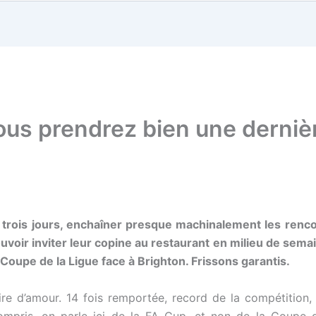
vous prendrez bien une derniè
trois jours, enchaîner presque machinalement les rencon
voir inviter leur copine au restaurant en milieu de semain
Coupe de la Ligue face à Brighton. Frissons garantis.
ire d’amour. 14 fois remportée, record de la compétition,
mpris, on parle ici de la FA Cup, et non de la Coupe de