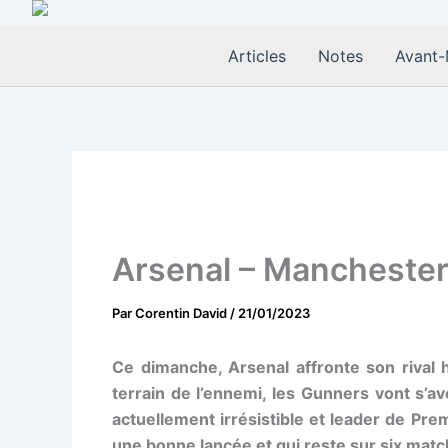
Aller
au
Articles
Notes
Avant-
contenu
Arsenal – Manchester 
Par
Corentin David
/
21/01/2023
Ce dimanche, Arsenal affronte son rival
terrain de l’ennemi, les Gunners vont s’a
actuellement irrésistible et leader de Pr
une bonne lancée et qui reste sur six mat