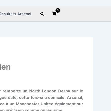
Rechercher
Résultats Arsenal
ien
ir remporté un North London Derby sur le
e date, cette fois-ci à domicile. Arsenal,
 face à un Manchester United également sur
 en prévision comme on les aime.