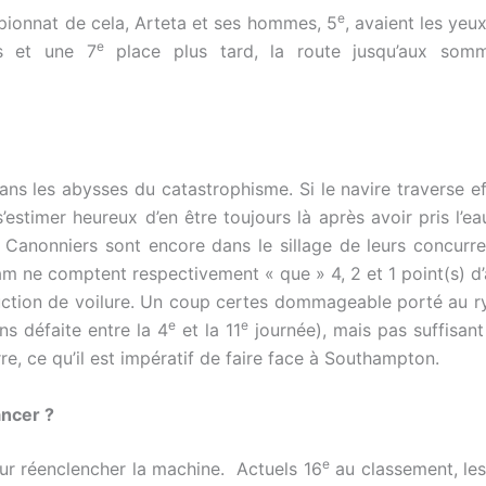
e
pionnat de cela, Arteta et ses hommes, 5
, avaient les yeu
e
es et une 7
place plus tard, la route jusqu’aux som
ans les abysses du catastrophisme. Si le navire traverse e
estimer heureux d’en être toujours là après avoir pris l’ea
 Canonniers sont encore dans le sillage de leurs concurren
m ne comptent respectivement « que » 4, 2 et 1 point(s) d’
ction de voilure. Un coup certes dommageable porté au ryt
e
e
s défaite entre la 4
et la 11
journée), mais pas suffisant
re, ce qu’il est impératif de faire face à Southampton.
ancer ?
e
our réenclencher la machine. Actuels 16
au classement, les