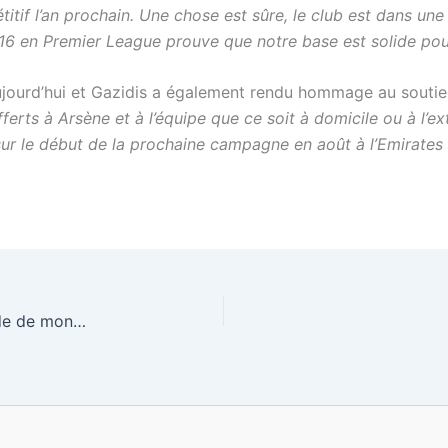
tif l’an prochain. Une chose est sûre, le club est dans une p
16 en Premier League prouve que notre base est solide pour
ourd’hui et Gazidis a également rendu hommage au soutien 
ferts à Arsène et à l’équipe que ce soit à domicile ou à l’ex
sur le début de la prochaine campagne en août à l’Emirates
Wenger: “Je suis heureux car la formidable attitude de mon groupe a été récompensée.”