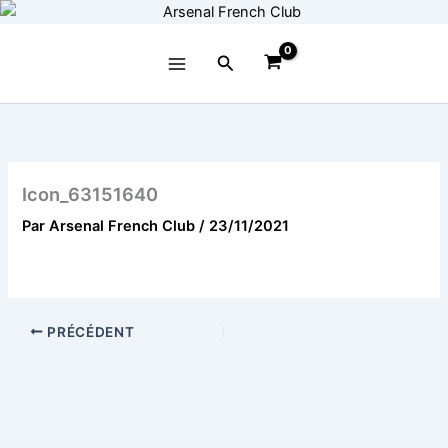
Aller
au
contenu
Rechercher
Icon_63151640
Par
Arsenal French Club
/
23/11/2021
PRÉCÉDENT