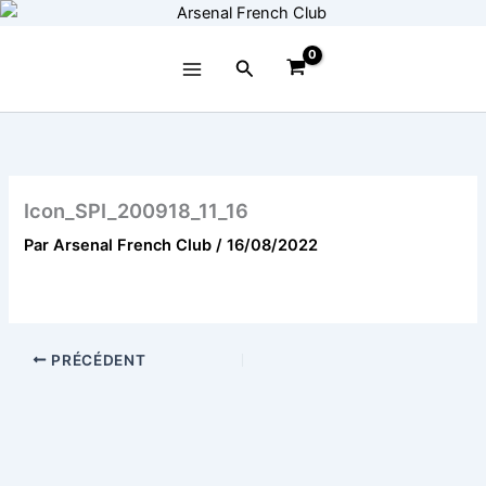
Aller
au
contenu
Rechercher
Icon_SPI_200918_11_16
Par
Arsenal French Club
/
16/08/2022
PRÉCÉDENT