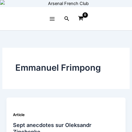
Aller
au
contenu
Rechercher
Emmanuel Frimpong
Article
Sept anecdotes sur Oleksandr
Zinchenko