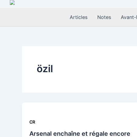
Aller
au
Articles
Notes
Avant-
contenu
özil
CR
Arsenal enchaîne et régale encore