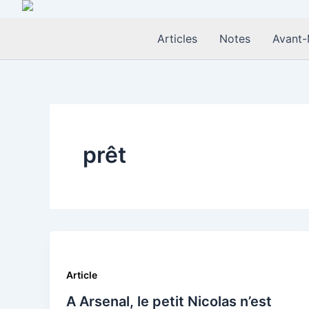
Aller
au
Articles
Notes
Avant-
contenu
prêt
Article
A Arsenal, le petit Nicolas n’est