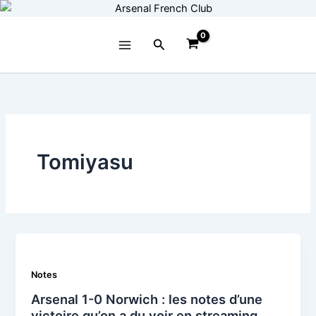
Aller
au
contenu
Rechercher
Tomiyasu
Notes
Arsenal 1-0 Norwich : les notes d’une
victoire qu’on a du voir en streaming