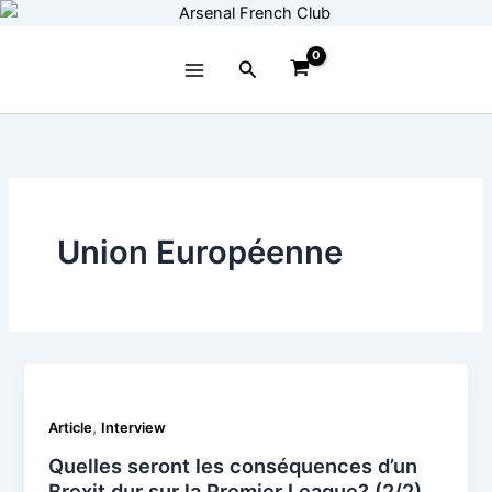
Aller
au
contenu
Rechercher
Union Européenne
,
Article
Interview
Quelles seront les conséquences d’un
Brexit dur sur la Premier League? (2/2)