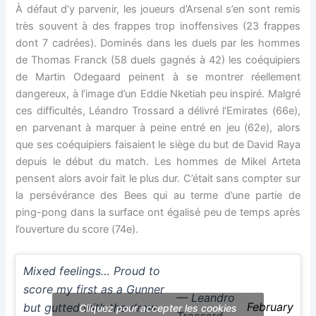
À défaut d’y parvenir, les joueurs d’Arsenal s’en sont remis
très souvent à des frappes trop inoffensives (23 frappes
dont 7 cadrées). Dominés dans les duels par les hommes
de Thomas Franck (58 duels gagnés à 42) les coéquipiers
de Martin Odegaard peinent à se montrer réellement
dangereux, à l’image d’un Eddie Nketiah peu inspiré. Malgré
ces difficultés, Léandro Trossard a délivré l’Emirates (66e),
en parvenant à marquer à peine entré en jeu (62e), alors
que ses coéquipiers faisaient le siège du but de David Raya
depuis le début du match. Les hommes de Mikel Arteta
pensent alors avoir fait le plus dur. C’était sans compter sur
la persévérance des Bees qui au terme d’une partie de
ping-pong dans la surface ont égalisé peu de temps après
l’ouverture du score (74e).
Mixed feelings… Proud to
score my first as a Gunner
— Leandro
February
but gutted with the draw
Cliquez pour accepter les cookies